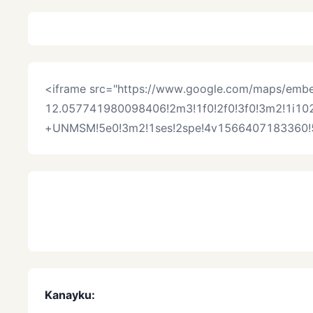
<iframe src="https://www.google.com/maps/e
12.057741980098406!2m3!1f0!2f0!3f0!3m2!1i1
+UNMSM!5e0!3m2!1ses!2spe!4v1566407183360!5m2!
Ñuqaykuwan tinku
Kanayku:
Ciudad Universitaria UNMSM. Calle Ger