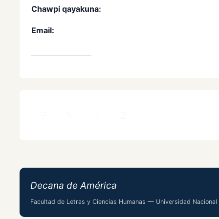
Chawpi qayakuna:
619 7000 / Imagen Instituciona
Email:
imagenletras@unmsm.edu.pe
Directorio FLCH
Decana de América
Facultad de Letras y Ciencias Humanas — Universidad Nacional