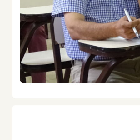
Yachay qatipay
Facultadpa qatipayninkunawan yachay