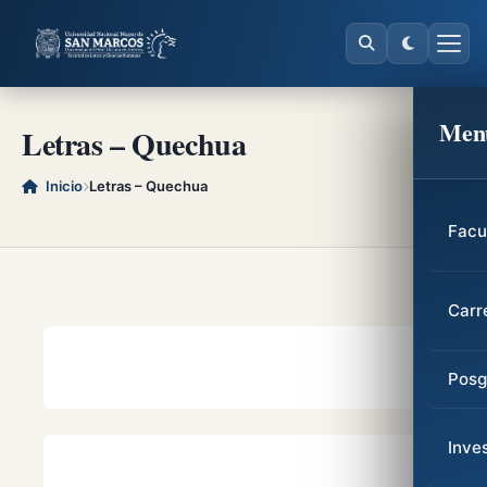
Men
Letras – Quechua
Inicio
Letras – Quechua
Facu
Carr
Posg
Inve