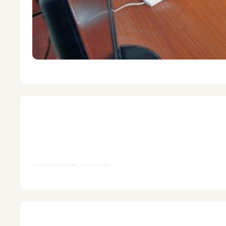
Pregrado
Facultad de Letras y CC. HHpi pusaq yac
Achka likayninpaq