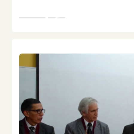
kaqninkumantam.
Achka likayninpaq