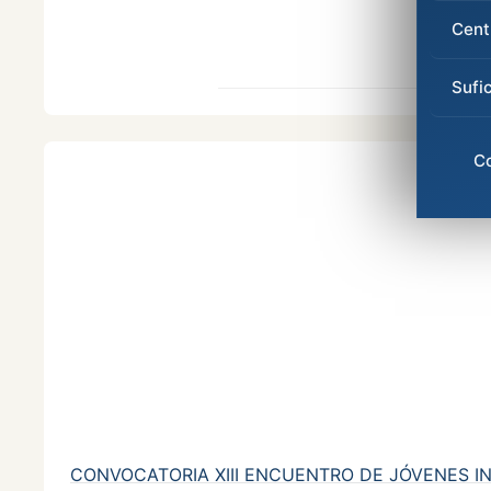
Cent
Sufi
C
CONVOCATORIA XIII ENCUENTRO DE JÓVENES 