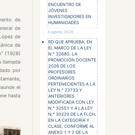
ENCUENTRO DE
JÓVENES
INVESTIGADORES EN
mento de
HUMANIDADES
eneral de
4 agosto, 2026
 López de
RD QUE APRUEBA, EN
gánica de
EL MARCO DE LA LEY
io” (1928)
N.° 32680, LA
PROMOCIÓN DOCENTE
s llamada
2026 DE LOS
 dado por
PROFESORES
ORDINARIOS
stamante,
PERTENECIENTES A LA
launde el
LEY N.° 23733 Y
ene hasta
ANTERIORES
MODIFICADA CON LEY
N.° 32551 Y A LA LEY
N.° 30220 DE LA FLCH,
EN LA CATEGORÍA Y
CLASE, CONFORME AL
ANEXO 1 Y 2 DE LA