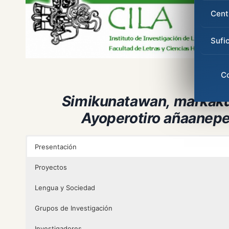
Cent
Sufi
C
Simikunatawan, marka
Ayoperotiro añaanepe
Presentación
Proyectos
Lengua y Sociedad
Grupos de Investigación
Investigadores