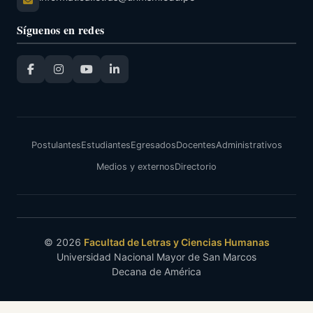
Síguenos en redes
La recordada María Cortez, ex directora del CILA, después 
CILA durante 
(2.3.) Proyecto EIBAMAZ para el Fortalecimie
CILA-Unicef (RR 00537-R-06)
Postulantes
Estudiantes
Egresados
Docentes
Administrativos
El proyecto de Educación Intercultural Bilingüe para la Ama
Medios y externos
Directorio
con el apoyo del gobierno de Finlandia. En el caso del P
Intercultural Bilingüe de los pueblos Ashaninka, Shipibo y Y
estudio, Diagnóstico socioeducativo y sociolingüístico de l
encargado de la investigación diagnóstica y de los temas d
niños ashaninka, shipibo y yine. Los resultados de las inves
© 2026
Facultad de Letras y Ciencias Humanas
Universidad Nacional Mayor de San Marcos
Decana de América