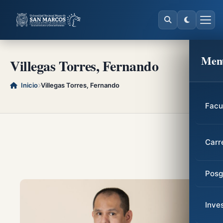
Men
Villegas Torres, Fernando
Inicio
Villegas Torres, Fernando
Facu
Carr
Posg
Inve