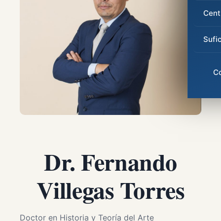
Cent
Sufi
C
Dr. Fernando
Villegas Torres
Doctor en Historia y Teoría del Arte