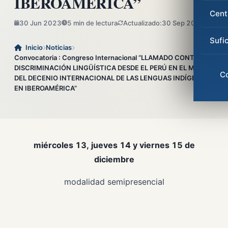
IBEROAMÉRICA”
Cent
30 Jun 2023
5 min de lectura
Actualizado:
30 Sep 2023
Sufi
Inicio
Noticias
Convocatoria : Congreso Internacional “LLAMADO CONTRA LA
DISCRIMINACIÓN LINGÜÍSTICA DESDE EL PERÚ EN EL MARCO
C
DEL DECENIO INTERNACIONAL DE LAS LENGUAS INDÍGENAS
EN IBEROAMÉRICA”
miércoles 13, jueves 14 y viernes 15 de
diciembre
modalidad semipresencial