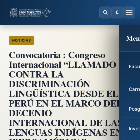
Men
NOTICIAS
Convocatoria : Congreso
Internacional “LLAMADO
Facu
CONTRA LA
DISCRIMINACIÓN
LINGÜÍSTICA DESDE EL
Carr
PERÚ EN EL MARCO DEL
DECENIO
Posg
INTERNACIONAL DE LAS
LENGUAS INDÍGENAS EN
Inve