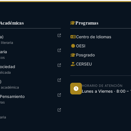
 Académicas
Programas
a)
Centro de Idiomas
literaria
OESI
raria
Posgrado
cos
CERSEU
ociedad
plicada
)
HORARIO DE ATENCIÓN
n académica
Lunes a Viernes · 8:00 –
y Pensamiento
tras
aria