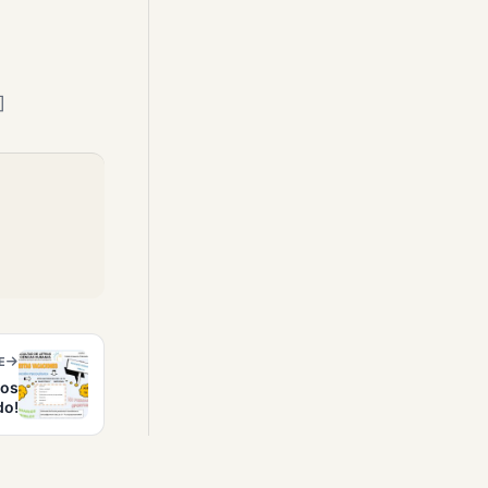
]
E
ros
do!