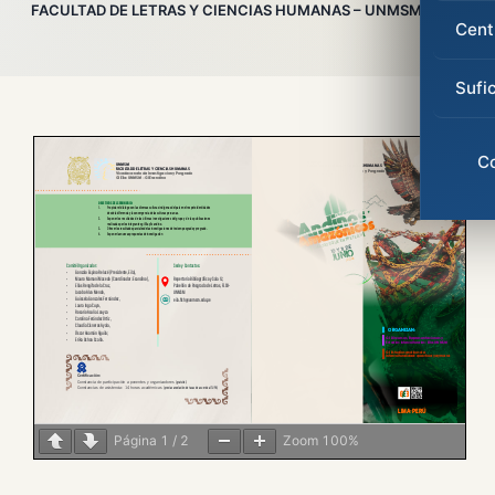
FACULTAD DE LETRAS Y CIENCIAS HUMANAS – UNMSM
Cent
Sufi
C
Página
1
/
2
Zoom
100%