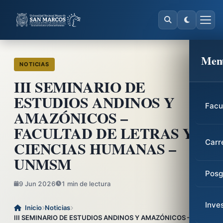
Men
NOTICIAS
III SEMINARIO DE
ESTUDIOS ANDINOS Y
Facu
AMAZÓNICOS –
FACULTAD DE LETRAS Y
CIENCIAS HUMANAS –
Carr
UNMSM
Posg
9 Jun 2026
1 min de lectura
Inve
Inicio
Noticias
III SEMINARIO DE ESTUDIOS ANDINOS Y AMAZÓNICOS –