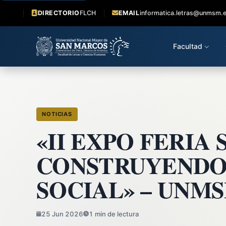
DIRECTORIO
FLCH
EMAIL
informatica.letras@unmsm.
Facultad
NOTICIAS
«II EXPO FERIA
CONSTRUYENDO
SOCIAL» – UNM
25 Jun 2026
1 min de lectura