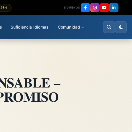
026-I
SÍGUENOS
s
Suficiencia Idiomas
Comunidad
NSABLE –
PROMISO