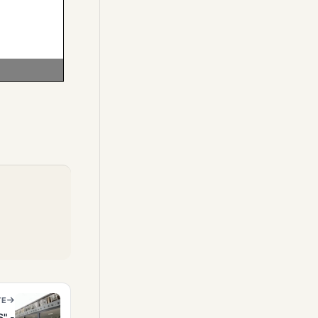
TE
" -