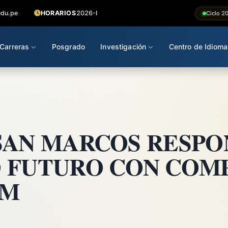
edu.pe
HORARIOS
2026-I
Ciclo 2
Carreras
Posgrado
Investigación
Centro de Idioma
 SAN MARCOS RESPO
 FUTURO CON COM
SM