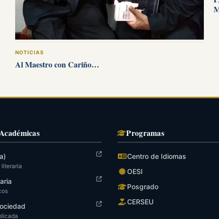
M
NOTICIAS
Al Maestro con Cariño…
 Académicas
Programas
a)
Centro de Idiomas
literaria
OESI
raria
Posgrado
cos
CERSEU
ociedad
plicada