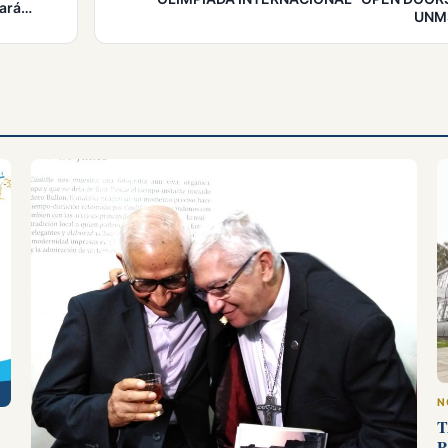
zará…
UNM
N
T
P