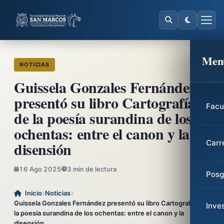
Men
NOTICIAS
Guissela Gonzales Fernández
presentó su libro Cartografía
Facu
de la poesía surandina de los
ochentas: entre el canon y la
disensión
Carr
16 Ago 2025
3 min de lectura
Posg
Inicio
Noticias
Guissela Gonzales Fernández presentó su libro Cartografía de
Inve
la poesía surandina de los ochentas: entre el canon y la
disensión