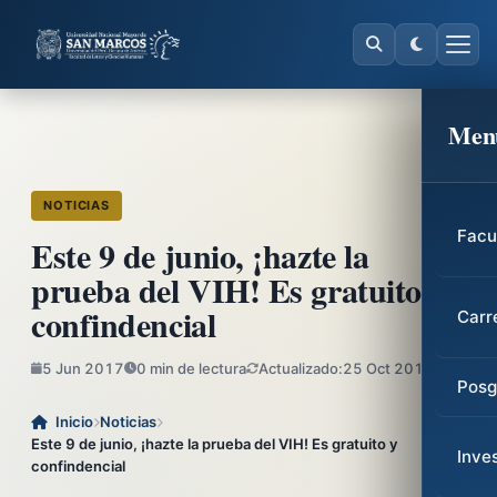
Men
NOTICIAS
Facu
Este 9 de junio, ¡hazte la
prueba del VIH! Es gratuito y
confindencial
Carr
5 Jun 2017
0 min de lectura
Actualizado:
25 Oct 2017
Posg
Inicio
Noticias
Este 9 de junio, ¡hazte la prueba del VIH! Es gratuito y
Inve
confindencial