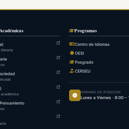
 Académicas
Programas
a)
Centro de Idiomas
literaria
OESI
raria
Posgrado
cos
CERSEU
ociedad
plicada
)
HORARIO DE ATENCIÓN
n académica
Lunes a Viernes · 8:00 –
y Pensamiento
tras
aria