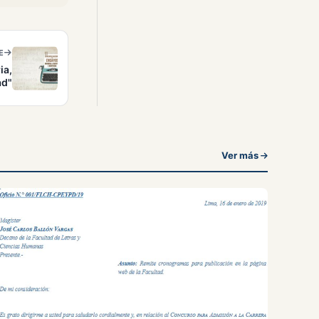
E
ia,
ad"
Ver más