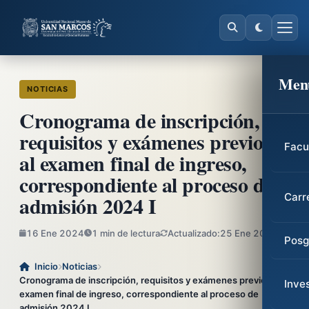
Men
NOTICIAS
Cronograma de inscripción,
requisitos y exámenes previos,
Facu
al examen final de ingreso,
correspondiente al proceso de
admisión 2024 I
Carr
16 Ene 2024
1 min de lectura
Actualizado:
25 Ene 2024
Posg
Inicio
Noticias
Cronograma de inscripción, requisitos y exámenes previos, al
Inve
examen final de ingreso, correspondiente al proceso de
admisión 2024 I