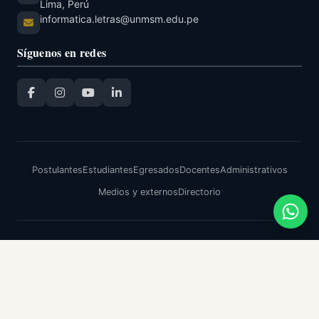
Lima, Perú
informatica.letras@unmsm.edu.pe
Síguenos en redes
Postulantes
Estudiantes
Egresados
Docentes
Administrativos
Medios y externos
Directorio
© 2026
Facultad de Letras y Ciencias Humanas
Universidad Nacional Mayor de San Marcos
Decana de América