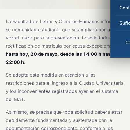
Cent
La Facultad de Letras y Ciencias Humanas informa a
Sufi
su comunidad estudiantil que
se ampliará por única
vez el plazo para la presentación de solicitudes de
C
rectificación de matrícula por causa excepcional
hasta hoy, 20 de mayo, desde las 14:00 h hasta las
22:00 h.
Se adopta esta medida en atención a las
restricciones para el ingreso a la Ciudad Universitaria
y los inconvenientes registrados ayer en el sistema
del MAT.
Asimismo, se precisa que toda solicitud deberá estar
debidamente fundamentada y sustentada con la
documentación correspondiente, conforme a los