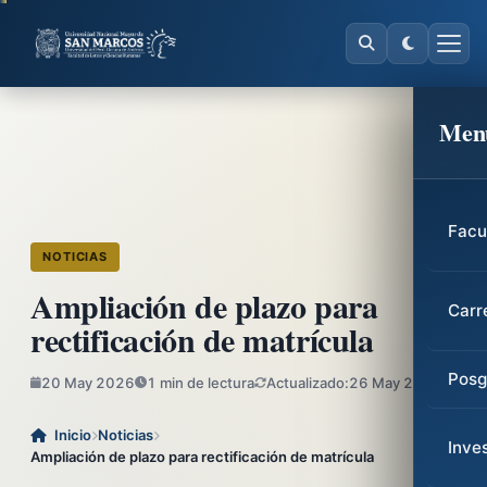
Men
Facu
NOTICIAS
Ampliación de plazo para
Carr
rectificación de matrícula
Posg
20 May 2026
1 min de lectura
Actualizado:
26 May 2026
Inicio
Noticias
Inve
Ampliación de plazo para rectificación de matrícula