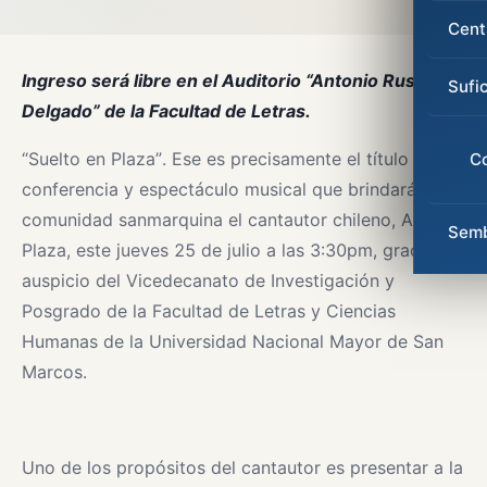
Cent
Ingreso será libre en el Auditorio “Antonio Russo
Sufi
Delgado” de la Facultad de Letras.
“Suelto en Plaza”. Ese es precisamente el título de la
C
conferencia y espectáculo musical que brindará a la
comunidad sanmarquina el cantautor chileno, Alberto
Semb
Plaza, este jueves 25 de julio a las 3:30pm, gracias al
auspicio del Vicedecanato de Investigación y
Posgrado de la Facultad de Letras y Ciencias
Humanas de la Universidad Nacional Mayor de San
Marcos.
Uno de los propósitos del cantautor es presentar a la