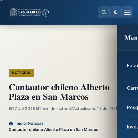
Men
Facu
NOTICIAS
Cantautor chileno Alberto
Carr
Plaza en San Marcos
Posg
17 Jul 2019
2 min de lectura
Actualizado:
18 Jul 2019
Inicio
Noticias
Inve
Cantautor chileno Alberto Plaza en San Marcos