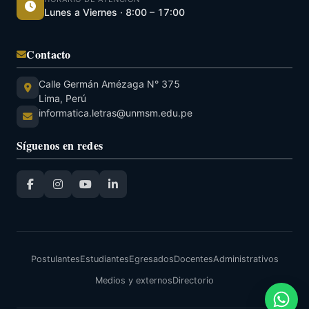
Lunes a Viernes · 8:00 – 17:00
Contacto
Calle Germán Amézaga N° 375
Lima, Perú
informatica.letras@unmsm.edu.pe
Síguenos en redes
Postulantes
Estudiantes
Egresados
Docentes
Administrativos
Medios y externos
Directorio