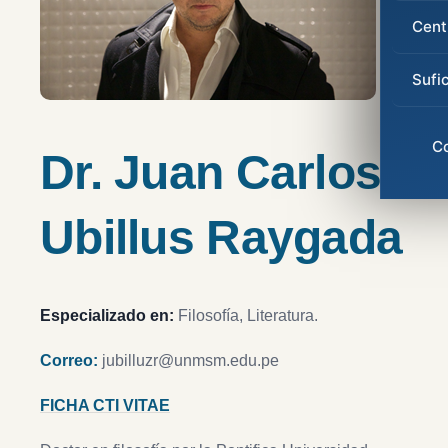
Cent
Sufi
C
Dr. Juan Carlos
Ubillus Raygada
Especializado en:
Filosofía, Literatura.
Correo:
jubilluzr@unmsm.edu.pe
FICHA CTI VITAE