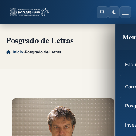
Men
Posgrado de Letras
Inicio
Posgrado de Letras
Facu
Carr
Posg
Inve