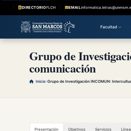
DIRECTORIO
FLCH
EMAIL
informatica.letras@unmsm.
Facultad
Grupo de Investigac
comunicación
Inicio
Grupo de Investigación INCOMUN: Intercultu
Presentación
Objetivos
Servicios
Línea