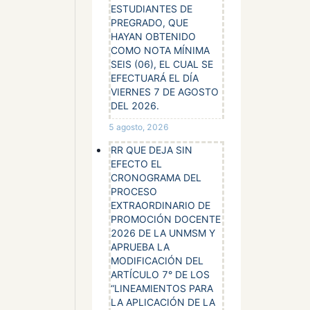
ESTUDIANTES DE
piciando
PREGRADO, QUE
HAYAN OBTENIDO
pación de
COMO NOTA MÍNIMA
 intra y
SEIS (06), EL CUAL SE
EFECTUARÁ EL DÍA
umanas y
VIERNES 7 DE AGOSTO
ografía,
DEL 2026.
5 agosto, 2026
RR QUE DEJA SIN
EFECTO EL
CRONOGRAMA DEL
PROCESO
EXTRAORDINARIO DE
PROMOCIÓN DOCENTE
2026 DE LA UNMSM Y
APRUEBA LA
MODIFICACIÓN DEL
ARTÍCULO 7° DE LOS
“LINEAMIENTOS PARA
LA APLICACIÓN DE LA