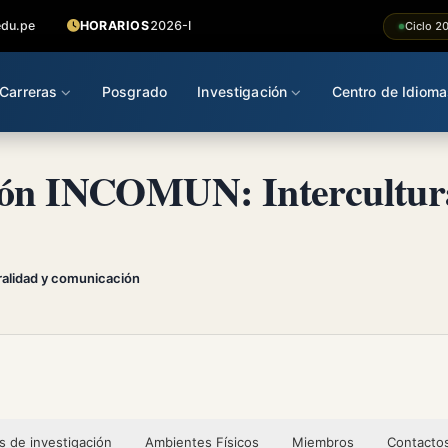
edu.pe
HORARIOS
2026-I
Ciclo 2
Carreras
Posgrado
Investigación
Centro de Idioma
ión INCOMUN: Intercultur
ralidad y comunicación
s de investigación
Ambientes Físicos
Miembros
Contacto