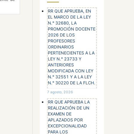
RR QUE APRUEBA, EN
EL MARCO DE LA LEY
nologías
ente del
mparte
N.° 32680, LA
vicio de
a
PROMOCIÓN DOCENTE
opiación
2026 DE LOS
ción de
PROFESORES
os entre
ORDINARIOS
n
PERTENECIENTES A LA
pacto de
LEY N.° 23733 Y
desde la
ANTERIORES
conomía,
MODIFICADA CON LEY
spacios,
tre otras
N.° 32551 Y A LA LEY
 torno a
N.° 30220 DE LA FLCH.
al, para
ños, El
ersas
7 agosto, 2026
rchivo y
 4.
RR QUE APRUEBA LA
REALIZACIÓN DE UN
ediciones
EXAMEN DE
líticas,
APLAZADOS POR
diversos
EXCEPCIONALIDAD
PARA LOS