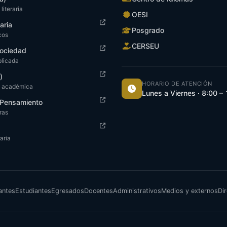
literaria
OESI
raria
Posgrado
cos
CERSEU
ociedad
plicada
)
HORARIO DE ATENCIÓN
n académica
Lunes a Viernes · 8:00 –
y Pensamiento
tras
aria
antes
Estudiantes
Egresados
Docentes
Administrativos
Medios y externos
Dir