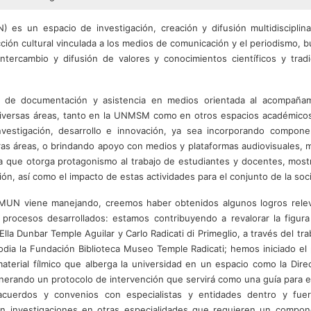
) es un espacio de investigación, creación y difusión multidisciplina
ción cultural vinculada a los medios de comunicación y el periodismo, 
intercambio y difusión de valores y conocimientos científicos y tradi
s de documentación y asistencia en medios orientada al acompaña
 diversas áreas, tanto en la UNMSM como en otros espacios académicos
investigación, desarrollo e innovación, ya sea incorporando compon
ras áreas, o brindando apoyo con medios y plataformas audiovisuales, 
a que otorga protagonismo al trabajo de estudiantes y docentes, most
ión, así como el impacto de estas actividades para el conjunto de la soc
OMUN viene manejando, creemos haber obtenidos algunos logros rele
s procesos desarrollados: estamos contribuyendo a revalorar la figur
la Dunbar Temple Aguilar y Carlo Radicati di Primeglio, a través del tra
odia la Fundación Biblioteca Museo Temple Radicati; hemos iniciado el
material fílmico que alberga la universidad en un espacio como la Dire
erando un protocolo de intervención que servirá como una guía para el
acuerdos y convenios con especialistas y entidades dentro y fue
con investigaciones en otras especialidades que requieren un compo