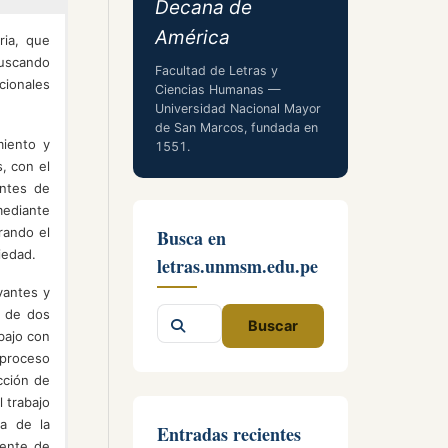
Decana de
América
ria, que
buscando
Facultad de Letras y
cionales
Ciencias Humanas —
Universidad Nacional Mayor
de San Marcos, fundada en
miento y
1551.
, con el
entes de
mediante
rando el
Busca en
iedad.
letras.unmsm.edu.pe
vantes y
Buscar
a de dos
Buscar
bajo con
en
 proceso
el
cción de
sitio
 trabajo
ra de la
Entradas recientes
nente de