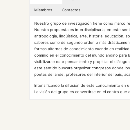
Miembros
Contactos
Nuestro grupo de investigación tiene como marco refe
Nuestra propuesta es interdisciplinaria, en este sent
antropología, lingüística, arte, historia, educación,
saberes como de segundo orden o más drásticamente
formas alternas de conocimiento cuando en realidad 
dominio en el conocimiento del mundo andino para l
visibilizarse este pensamiento y propiciar el diálog
este sentido buscará organizar congresos donde los
poetas del ande, profesores del interior del país, a
Intensificando la difusión de este conocimiento en un
La visión del grupo es convertirse en el centro que 
Alianzas e implementación de convenios internacio
Tres gabinetes de trabajo, dos salas de cómputo y c
Se cuenta con laboratorios de multimedia de la Facu
Coordinador
Teléfono: 4588599, 6197000
Propiciar el diálogo epistémico a partir del rec
Estudios de intraculturalidad e interculturalidad; l
Esndino de la Universidad de Salta, Red de Estudios
oficina en el posgrado de Letras. El espacio que nos
intersaberes.
Educación para la diversidad social y cultural (l
-TITULAR:
Anexo: 2832
Andinos de UBA. Así como Hawansuyo.
Humanas.
Desarrollar investigaciones interdisciplinarias.
MAURO FÉLIX MAMANI MACEDO
Oficina: Facultad de Letras y Ciencias Humanas
Estimular una actitud de respeto por las formas d