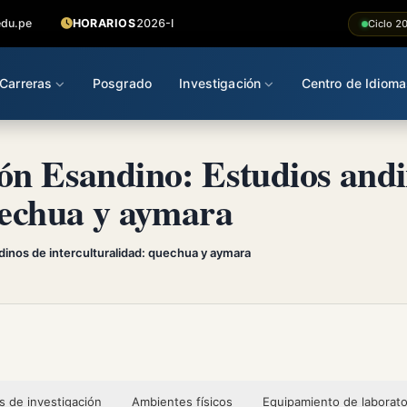
edu.pe
HORARIOS
2026-I
Ciclo 2
Carreras
Posgrado
Investigación
Centro de Idioma
ón Esandino: Estudios andi
uechua y aymara
dinos de interculturalidad: quechua y aymara
s de investigación
Ambientes físicos
Equipamiento de laborato