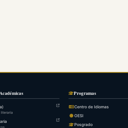
 Académicas
Programas
a)
Centro de Idiomas
literaria
OESI
raria
Posgrado
cos