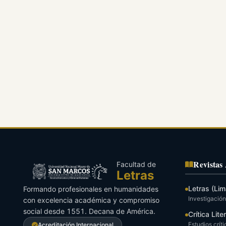
Revistas
Facultad de
Letras
Letras (Lim
Formando profesionales en humanidades
Investigación 
con excelencia académica y compromiso
social desde 1551. Decana de América.
Crítica Lite
Estudios críti
Acreditación Internacional