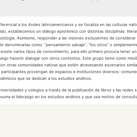
rencial a los Andes latinoamericanos y se focaliza en las culturas nati
ido, establecemos un diálogo epistémico con distintas disciplinas: litera
 sociología. Asimismo, responder a las visiones excluyentes de considerar
 denominarlas como: “pensamiento salvaje”, “los otros” o simplement
existe varios tipos de conocimiento, para ello primero procura tener un
uego hacerlo dialogar con otros contextos. Este grupo tiene como misi
o con otras comunidades nativas que estén atravesando escenarios simila
 participantes provengan de espacios e instituciones diversos: comune
cadémicos que se dedican a los estudios andinos.
iversidades y colegios a través de la publicación de libros y las redes s
asuma el liderazgo en los estudios andinos y que sea motivo de consult
nales: UFMG, UNAM (México), Ayllu
ubículos para investigadores en el Pabellón de Investigación y Posgrad
ltad de Letras y Ciencias Humanas.
onocimiento de los diversos tipos de conocimiento generando un escenari
iteratura oral y escrita; teoría literaria (línea UNMSM).
 Andinos de Brasil, Grupo de Estudios
 han asignado es la Sala de Investigación de la Facultad de Letras y Cie
ínea CONCYTEC).
e vivir, sentir, pensar que tienen los pueblos en el mundo.