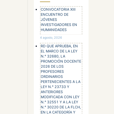
CONVOCATORIA XIII
mos que
ENCUENTRO DE
JÓVENES
INVESTIGADORES EN
HUMANIDADES
4 agosto, 2026
RD QUE APRUEBA, EN
EL MARCO DE LA LEY
N.° 32680, LA
PROMOCIÓN DOCENTE
ZABETH
2026 DE LOS
PROFESORES
EÓN
ORDINARIOS
 LESLY
PERTENECIENTES A LA
LEY N.° 23733 Y
DO
ANTERIORES
MODIFICADA CON LEY
,
N.° 32551 Y A LA LEY
LLET
N.° 30220 DE LA FLCH,
A,
EN LA CATEGORÍA Y
D