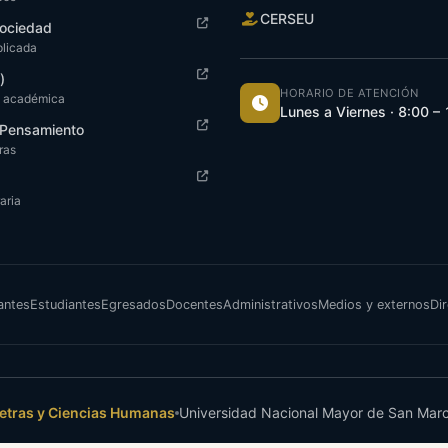
CERSEU
ociedad
plicada
)
HORARIO DE ATENCIÓN
n académica
Lunes a Viernes · 8:00 –
y Pensamiento
tras
aria
antes
Estudiantes
Egresados
Docentes
Administrativos
Medios y externos
Dir
Letras y Ciencias Humanas
Universidad Nacional Mayor de San Mar