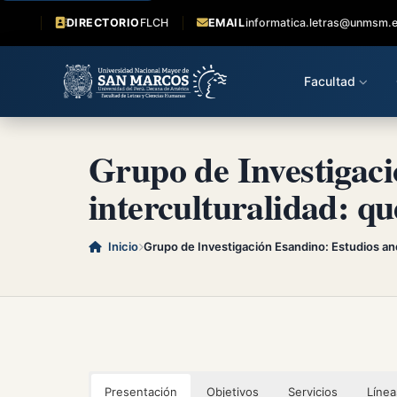
DIRECTORIO
FLCH
EMAIL
informatica.letras@unmsm.
Facultad
Grupo de Investigaci
interculturalidad: q
Inicio
Grupo de Investigación Esandino: Estudios an
Presentación
Objetivos
Servicios
Línea