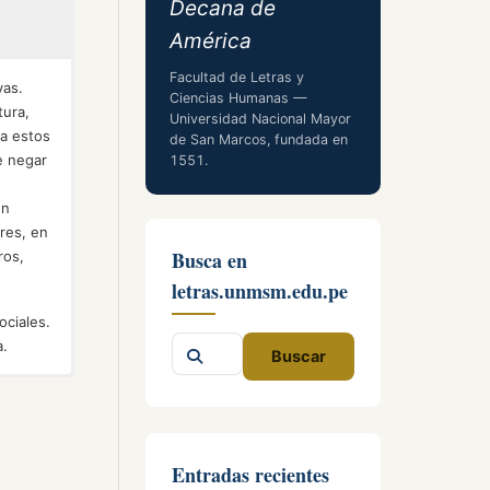
Decana de
América
Facultad de Letras y
vas.
Ciencias Humanas —
tura,
Universidad Nacional Mayor
 a estos
de San Marcos, fundada en
e negar
1551.
ón
res, en
Busca en
ros,
letras.unmsm.edu.pe
ociales.
Buscar
a.
Buscar
en
o. Una
o de
el
ncias
sitio
Entradas recientes