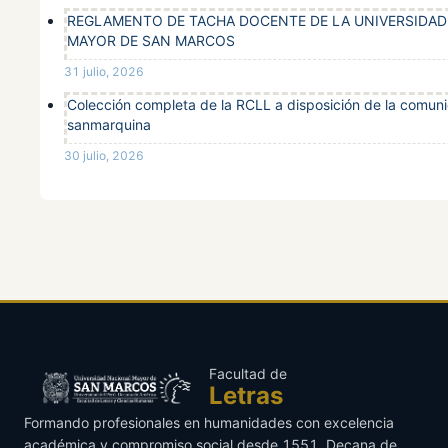
REGLAMENTO DE TACHA DOCENTE DE LA UNIVERSIDAD
JACINTO
MAYOR DE SAN MARCOS
Titular
SANTOS,
31 julio, 2026
Docente
20570071
PABLO
permanente
Colección completa de la RCLL a disposición de la comun
EDWIN
sanmarquina
30 julio, 2026
CISNEROS
Titular
AYALA,
Docente
09673277
permanente
CLAUDIA
ALVA
Titular
MENDO,
Docente
17919176
JACOBO
permanente
VIRGILIO
Facultad de
Letras
ADHERENTES, POSGRADO:
Formando profesionales en humanidades con excelencia
académica y compromiso social desde 1551. Decana de