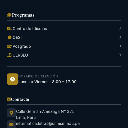
Estudiante
Adherente
41092214
SILVIA
posgrado
Programas
PATRICIA
UMAÑA
Centro de Idiomas
CHIRICENTE,
OESI
Estudiante
Adherente
45152521
BEATRIZ
posgrado
Posgrado
OTILIA
CERSEU
ANANCO
AHUANANCHI,
Estudiante
HORARIO DE ATENCIÓN
Adherente
43018677
Lunes a Viernes · 8:00 – 17:00
DINA
posgrado
SOCORRO
Contacto
DIONICIO
ANTAZÚ,
Estudiante
Calle Germán Amézaga N° 375
Adherente
72255670
posgrado
Lima, Perú
IZHAR AMSI
informatica.letras@unmsm.edu.pe