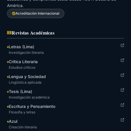
Tipo de
Vínculo
América.
DNI/ Cód
Nombres
Investigador
UNMSM
Acreditación Internacional
HUAMÁN
ÁGUILA,
Estudiante
Revistas Académicas
Adherente
40943042
posgrado
OSCAR
Letras (Lima)
Investigación literaria
VIGO FLORES,
Estudiante
Crítica Literaria
Adherente
08742942
LUZ VIRGINIA
posgrado
Estudios críticos
Lengua y Sociedad
Lingüística aplicada
CORNEJO
CHAPARRO,
Tesis (Lima)
Estudiante
Investigación académica
Adherente
08060096
MANUEL
posgrado
Escritura y Pensamiento
PEDRO
Filosofía y letras
Azul
APAZA
Creación literaria
ESPINOZA,