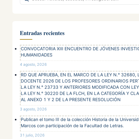
en
Establecer relaciones entre los resultados de investigación
Oferta de cursos para la formación de maestros intercultu
el
cultural con incidencia en la sociedad, en el sistema educa
de formación, incluido posgrado.
GARCÍA
sitio
BEDOYA
Fortalecer las redes latinoamericanas: Red Eila Encuentro I
Desarrollo de eventos académicos (teóricos, críticos e hist
MAGUIÑA,
Literaturas Amerindias (UNMSM-Perú, UACh-Chile, UMSA-
literarios y culturales de América Latina.
Entradas recientes
Titular
Brasil) y Estudos andinos (UFMG,
Docente
Fomento de encuentros donde se presente avances de inv
07772236
CARLOS
Brasil).
permanente
nuevos creadores amerindios (Encuentro Intercultural de L
ALBERTO
CONVOCATORIA XIII ENCUENTRO DE JÓVENES INVEST
Amerindias) y Seminario Internacional de Tradición Oral y 
TELESFORO
HUMANIDADES
RIC
4 agosto, 2026
RD QUE APRUEBA, EN EL MARCO DE LA LEY N.° 32680
ORTIZ
DOCENTE 2026 DE LOS PROFESORES ORDINARIOS PER
Titular
FERNANDEZ,
LA LEY N.° 23733 Y ANTERIORES MODIFICADA CON LEY 
Docente
08097946
LA LEY N.° 30220 DE LA FLCH, EN LA CATEGORÍA Y C
CAROLINA
permanente
AL ANEXO 1 Y 2 DE LA PRESENTE RESOLUCIÓN
GLORIA
3 agosto, 2026
RENGIFO DE
Publican el tomo III de la colección Historia de la Univers
Titular
LA CRUZ,
Docente
Marcos con participación de la Facultad de Letras.
08690918
permanente
31 julio, 2026
ELIAS