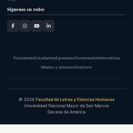
CASAFRANCA
Síguenos en redes
TINOCO,
Estudiante
Adherente
41652756
EDITH
posgrado
VIVIANA
YUPANQUI
VILLEGAS,
Estudiante
Postulantes
Estudiantes
Egresados
Docentes
Administrativos
Adherente
41617521
CLAUDIA
posgrado
Medios y externos
Directorio
LUCIA
ROJAS
ZAPANA,
25067020,
Estudiante
Adherente
© 2026
Facultad de Letras y Ciencias Humanas
Cód.
NANCY
posgrado
Universidad Nacional Mayor de San Marcos
MARGARITA
Decana de América
VALENCIA
HUILLCA,