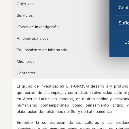
Objetivos
Cent
Servicios
Sufi
Líneas de investigación
Ambientes físicos
C
Equipamiento de laboratorio
Miembros
Contactos
El grupo de investigación Eila-UNMSM desarrolla y profundi
que parten de la compleja y contradictoria diversidad cultural
en América Latina, en especial, en el área andina y amazóni
humanismo contemporáneo como pensamiento crítico y
elaboración de epistemes del Sur y de Latinoamérica.
Entiende la comprensión de las culturas y las producc
vinculadas a las maneras cómo estas culturas se repres