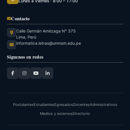
Lunes a Viernes · 8:00 – 17:00
Contacto
Calle Germán Amézaga N° 375
Lima, Perú
informatica.letras@unmsm.edu.pe
Síguenos en redes
Postulantes
Estudiantes
Egresados
Docentes
Administrativos
Medios y externos
Directorio