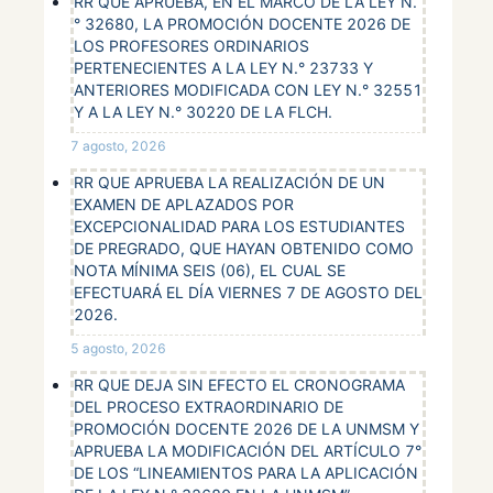
Keren Peña
RR QUE APRUEBA, EN EL MARCO DE LA LEY N.
° 32680, LA PROMOCIÓN DOCENTE 2026 DE
Mitzi Matias
LOS PROFESORES ORDINARIOS
Ada Rázuri
PERTENECIENTES A LA LEY N.° 23733 Y
Jhon Jimenez
ANTERIORES MODIFICADA CON LEY N.° 32551
Betssy Gutierrez
Y A LA LEY N.° 30220 DE LA FLCH.
7 agosto, 2026
RR QUE APRUEBA LA REALIZACIÓN DE UN
EXAMEN DE APLAZADOS POR
EXCEPCIONALIDAD PARA LOS ESTUDIANTES
DE PREGRADO, QUE HAYAN OBTENIDO COMO
NOTA MÍNIMA SEIS (06), EL CUAL SE
EFECTUARÁ EL DÍA VIERNES 7 DE AGOSTO DEL
2026.
5 agosto, 2026
RR QUE DEJA SIN EFECTO EL CRONOGRAMA
DEL PROCESO EXTRAORDINARIO DE
PROMOCIÓN DOCENTE 2026 DE LA UNMSM Y
APRUEBA LA MODIFICACIÓN DEL ARTÍCULO 7°
DE LOS “LINEAMIENTOS PARA LA APLICACIÓN