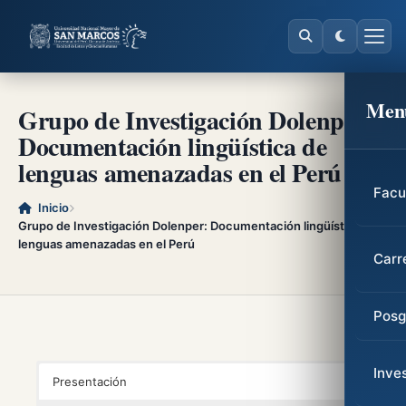
Men
Grupo de Investigación Dolenper:
Documentación lingüística de
lenguas amenazadas en el Perú
Facu
Inicio
Grupo de Investigación Dolenper: Documentación lingüística de
lenguas amenazadas en el Perú
Carr
Posg
Inve
Presentación