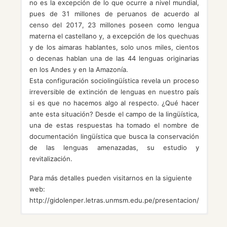
no es la excepción de lo que ocurre a nivel mundial,
pues de 31 millones de peruanos de acuerdo al
censo del 2017, 23 millones poseen como lengua
materna el castellano y, a excepción de los quechuas
y de los aimaras hablantes, solo unos miles, cientos
o decenas hablan una de las 44 lenguas originarias
en los Andes y en la Amazonía.
Esta configuración sociolingüística revela un proceso
irreversible de extinción de lenguas en nuestro país
si es que no hacemos algo al respecto. ¿Qué hacer
ante esta situación? Desde el campo de la lingüística,
una de estas respuestas ha tomado el nombre de
documentación lingüística que busca la conservación
de las lenguas amenazadas, su estudio y
revitalización.
Para más detalles pueden visitarnos en la siguiente
web:
http://gidolenper.letras.unmsm.edu.pe/presentacion/
Ambientes del Instituto de Investigación de
Equipo de cómputo y mobiliario.
Miembros:
Teléfono: 28436211
Registrar en audio y video conversaciones,
2025: Acciones para evitar la extinción del
Las lenguas andinas amazónicas: extinción,