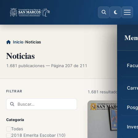
Men
Inicio
Noticias
Noticias
Facu
1.681 publicaciones — Página 207 de 211
Carr
FILTRAR
1.681 resultados
Posg
Categoría
Inve
Todas
2018 Emerita Escobar (10)