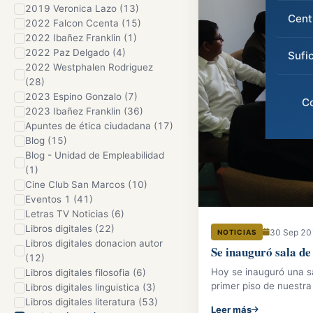
2019 Veronica Lazo (13)
Cent
2022 Falcon Ccenta (15)
2022 Ibañez Franklin (1)
2022 Paz Delgado (4)
Sufi
2022 Westphalen Rodriguez
(28)
2023 Espino Gonzalo (7)
C
2023 Ibañez Franklin (36)
Apuntes de ética ciudadana (17)
Blog (15)
Blog - Unidad de Empleabilidad
(1)
Cine Club San Marcos (10)
Eventos 1 (41)
Letras TV Noticias (6)
Libros digitales (22)
30 Sep 2
NOTICIAS
Libros digitales donacion autor
Se inauguró sala de
(12)
Hoy se inauguró una sa
Libros digitales filosofia (6)
primer piso de nuestra 
Libros digitales linguistica (3)
Libros digitales literatura (53)
Leer más