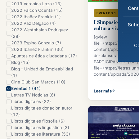
2019 Veronica Lazo (13)
Cent
2022 Falcon Ccenta (15)
31 Jul 2
EVENTOS 1
2022 Ibañez Franklin (1)
I Simposio Culle, l
2022 Paz Delgado (4)
Sufi
cultura viva
2022 Westphalen Rodriguez
(28)
[gview
2023 Espino Gonzalo (7)
file=»https://letras.
C
2023 Ibañez Franklin (36)
content/uploads/202
de-clausura-
Apuntes de ética ciudadana (17)
PARTICIPANTES.pdf»]
Blog (15)
file=»https://letras.
Blog - Unidad de Empleabilidad
content/uploads/2020
(1)
Cine Club San Marcos (10)
Eventos 1 (41)
Leer más
Letras TV Noticias (6)
Libros digitales (22)
Libros digitales donacion autor
(12)
Libros digitales filosofia (6)
Libros digitales linguistica (3)
Libros digitales literatura (53)