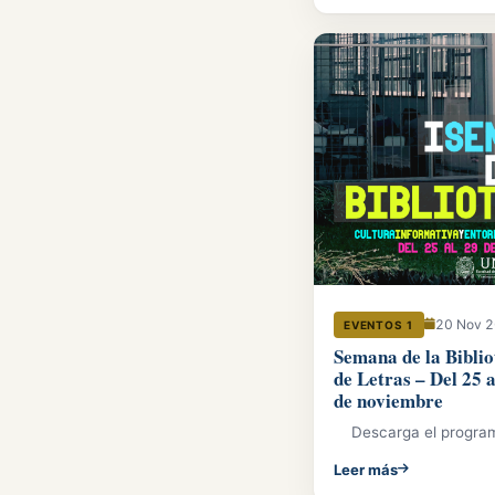
20 Nov 
EVENTOS 1
Semana de la Biblio
de Letras – Del 25 a
de noviembre
Descarga el program
Leer más