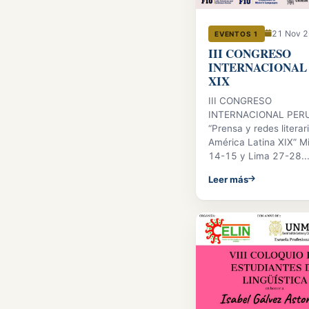
21 Nov 
EVENTOS 1
III CONGRESO
INTERNACIONAL
XIX
III CONGRESO
INTERNACIONAL PERU
“Prensa y redes literar
América Latina XIX” M
14-15 y Lima 27-28..
Leer más