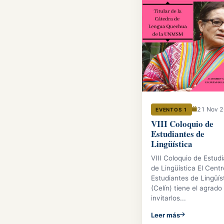
21 Nov 
EVENTOS 1
VIII Coloquio de
Estudiantes de
Lingüística
VIII Coloquio de Estud
de Lingüística El Cent
Estudiantes de Lingüís
(Celín) tiene el agrado
invitarlos...
Leer más