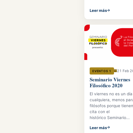
Leer más
21 Feb 
EVENTOS 1
Seminario Viernes
Filosófico 2020
El viernes no es un día
cualquiera, menos par
filósofos porque tiene
cita con el
histórico Seminario...
Leer más