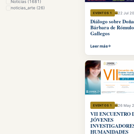
Noticias (1681)
noticias_arte (26)
22 Jul 2
EVENTOS 1
Diálogo sobre Doña
Bárbara de Rómulo
Gallegos
Leer más
26 May 
EVENTOS 1
VII ENCUENTRO 
JÓVENES
INVESTIGADORE
HUMANIDADES