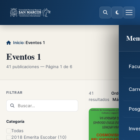
Men
Inicio
Eventos 1
Eventos 1
Facu
41 publicaciones — Página 1 de 6
Carr
FILTRAR
41
Ordenar:
resultados
Posg
Categoría
Inve
Todas
2018 Emerita Escobar (10)