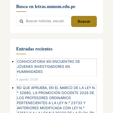
Busca en letras.unmsm.edu.pe
Buscar
Buscar
en
el
sitio
Entradas recientes
CONVOCATORIA XIII ENCUENTRO DE
JÓVENES INVESTIGADORES EN
HUMANIDADES
4 agosto, 2026
RD QUE APRUEBA, EN EL MARCO DE LA LEY N.
° 32680, LA PROMOCIÓN DOCENTE 2026 DE
LOS PROFESORES ORDINARIOS
PERTENECIENTES A LA LEY N.° 23733 Y
ANTERIORES MODIFICADA CON LEY N.°
32551 Y A LA LEY N.° 30220 DE LA FLCH, EN