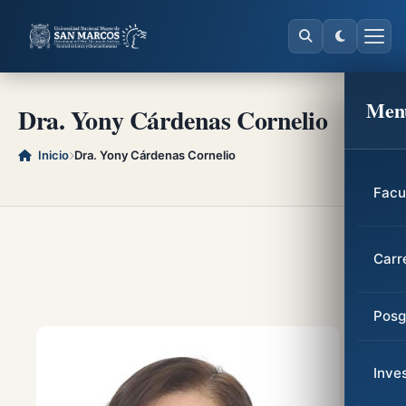
Men
Dra. Yony Cárdenas Cornelio
Inicio
Dra. Yony Cárdenas Cornelio
Facu
Carr
Posg
Inve