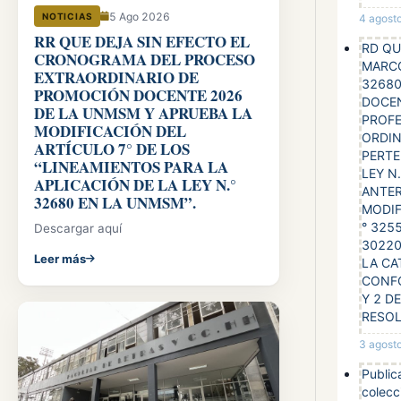
5 Ago 2026
NOTICIAS
4 agost
RR QUE DEJA SIN EFECTO EL
RD QU
CRONOGRAMA DEL PROCESO
MARCO
EXTRAORDINARIO DE
32680
PROMOCIÓN DOCENTE 2026
DOCEN
DE LA UNMSM Y APRUEBA LA
PROF
MODIFICACIÓN DEL
ORDIN
ARTÍCULO 7° DE LOS
PERTE
“LINEAMIENTOS PARA LA
LEY N
APLICACIÓN DE LA LEY N.°
ANTER
32680 EN LA UNMSM”.
MODIF
° 3255
Descargar aquí
30220
Leer más
LA CA
CONF
Y 2 D
RESO
3 agost
Publica
colecc