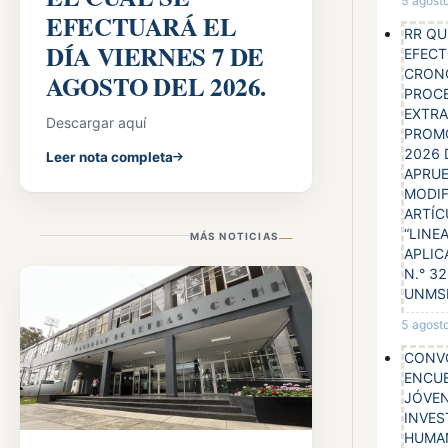
5 agost
EFECTUARÁ EL
RR QU
DÍA VIERNES 7 DE
EFECT
CRON
AGOSTO DEL 2026.
PROC
EXTRA
Descargar aquí
PROM
2026 
Leer nota completa
APRUE
MODIF
ARTÍC
“LINE
—
MÁS NOTICIAS
APLIC
N.° 3
UNMS
5 agost
CONVO
ENCU
JÓVE
INVES
HUMA