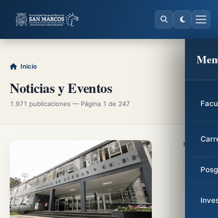
Men
Inicio
Noticias y Eventos
Facu
1.971 publicaciones — Página 1 de 247
Carr
EXPLORAR
Posg
Inve
Busca
letra