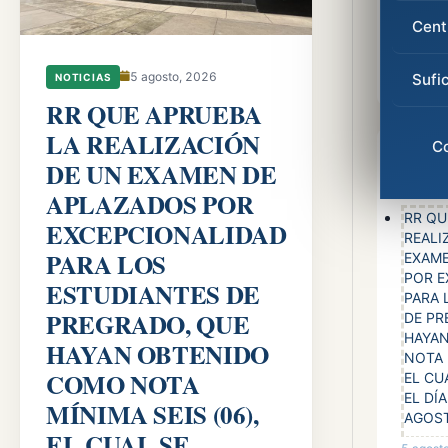
Cent
Buscar
en el
5 agosto, 2026
Sufi
NOTICIAS
sitio
RR QUE APRUEBA
LA REALIZACIÓN
C
Entra
DE UN EXAMEN DE
APLAZADOS POR
RR QU
EXCEPCIONALIDAD
REALI
PARA LOS
EXAM
POR E
ESTUDIANTES DE
PARA 
PREGRADO, QUE
DE PR
HAYA
HAYAN OBTENIDO
NOTA 
COMO NOTA
EL CU
EL DÍ
MÍNIMA SEIS (06),
AGOST
EL CUAL SE