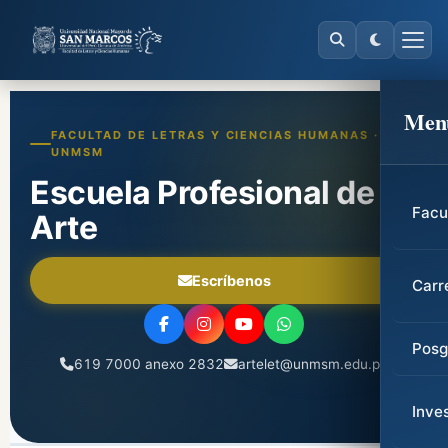
Men
FACULTAD DE LETRAS Y CIENCIAS HUMANAS ·
UNMSM
Escuela Profesional de
Facu
Arte
Escríbenos
Carr
Posg
619 7000 anexo 2832
artelet@unmsm.edu.pe
Inve